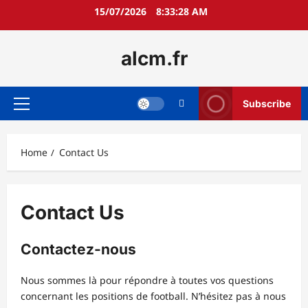
Skip
15/07/2026
8:33:28 AM
to
content
alcm.fr
Subscribe
Primary
Menu
Home
Contact Us
Contact Us
Contactez-nous
Nous sommes là pour répondre à toutes vos questions
concernant les positions de football. N’hésitez pas à nous