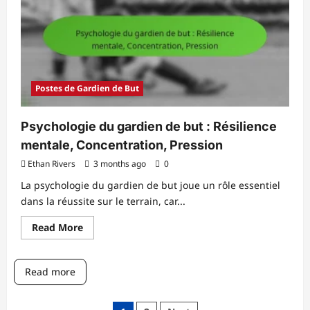
:
Compétition,
Visibilité,
Compétences
Postes de Gardien de But
Psychologie du gardien de but : Résilience
mentale, Concentration, Pression
Ethan Rivers
3 months ago
0
La psychologie du gardien de but joue un rôle essentiel
dans la réussite sur le terrain, car...
Read
Read More
more
about
Psychologie
du
Read more
gardien
de
but
: