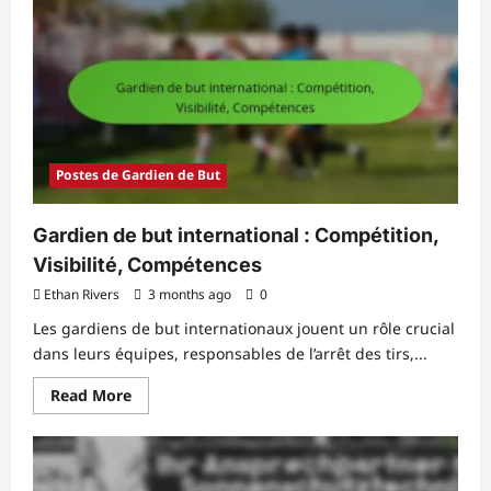
gardien
de
but
:
Gants,
Tenues,
Équipement
de
protection
Postes de Gardien de But
Gardien de but international : Compétition,
Visibilité, Compétences
Ethan Rivers
3 months ago
0
Les gardiens de but internationaux jouent un rôle crucial
dans leurs équipes, responsables de l’arrêt des tirs,...
Read
Read More
more
about
Gardien
de
but
international