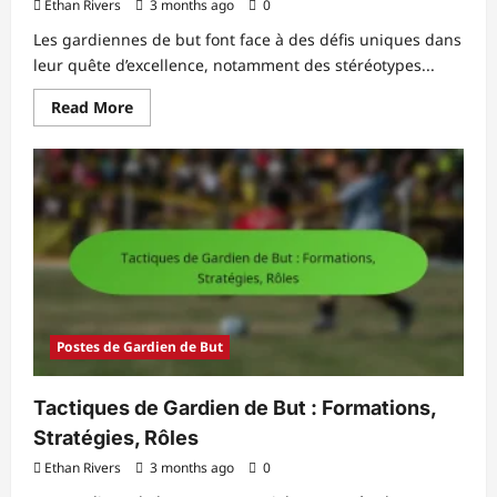
Ethan Rivers
3 months ago
0
Les gardiennes de but font face à des défis uniques dans
leur quête d’excellence, notamment des stéréotypes...
Read
Read More
more
about
Gardienne
de
but
:
Défis,
Opportunités,
Compétences
Postes de Gardien de But
Tactiques de Gardien de But : Formations,
Stratégies, Rôles
Ethan Rivers
3 months ago
0