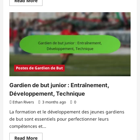
Read
Read More
more
about
Gardien
de
but
:
Arrêts
de
tir,
Distribution,
Positionnement
Postes de Gardien de But
Gardien de but junior : Entraînement,
Développement, Technique
Ethan Rivers
3 months ago
0
La formation et le développement des jeunes gardiens
de but sont essentiels pour perfectionner leurs
compétences et...
Read
Read More