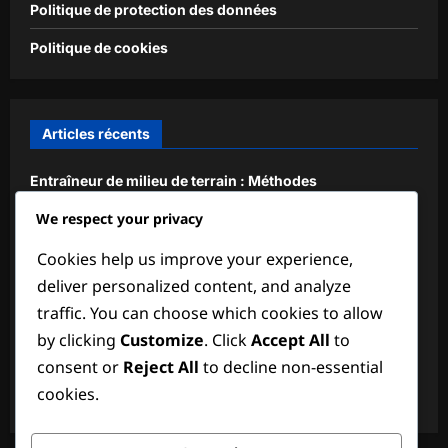
Politique de protection des données
Politique de cookies
Articles récents
Entraîneur de milieu de terrain : Méthodes
d’entraînement, Exercices, Analyse
We respect your privacy
Attaquant : Marquage de buts, Positionnement, Finition
Cookies help us improve your experience,
Milieu de terrain de secours : Polyvalence, Disponibilité,
deliver personalized content, and analyze
Soutien
traffic. You can choose which cookies to allow
by clicking
Customize
. Click
Accept All
to
Défenseur International : Compétition, Visibilité,
Compétences
consent or
Reject All
to decline non-essential
cookies.
Tactiques de défense : Formations, Stratégies, Rôles