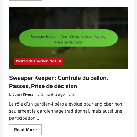
about
Entraîneur
de
gardiens
de
but
:
Méthodes
d’entraînement,
Exercices,
Analyse
Postes de Gardien de But
Sweeper Keeper : Contrôle du ballon,
Passes, Prise de décision
Ethan Rivers
3 months ago
0
Le rôle d’un gardien-libéro a évolué pour englober non
seulement le gardiennage traditionnel, mais aussi une
participation...
Read
Read More
more