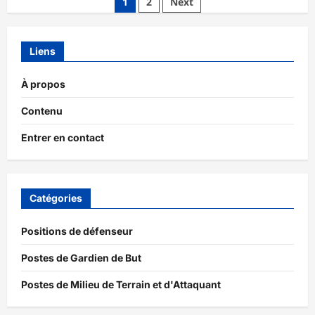
Posts
1
2
Next
Résilience
mentale,
pagination
Concentration,
Pression
Liens
À propos
Contenu
Entrer en contact
Catégories
Positions de défenseur
Postes de Gardien de But
Postes de Milieu de Terrain et d'Attaquant