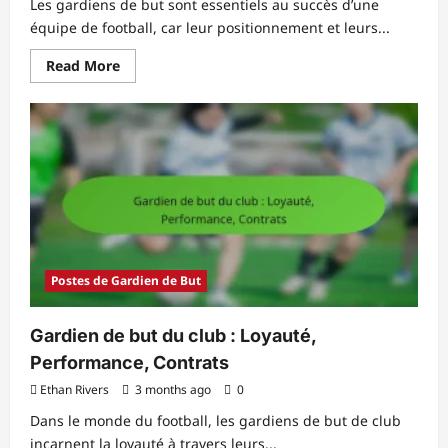
Les gardiens de but sont essentiels au succès d’une
équipe de football, car leur positionnement et leurs...
Read
Read More
more
about
Tactiques
de
Gardien
de
But
:
Formations,
Stratégies,
Rôles
Postes de Gardien de But
Gardien de but du club : Loyauté,
Performance, Contrats
Ethan Rivers
3 months ago
0
Dans le monde du football, les gardiens de but de club
incarnent la loyauté à travers leurs...