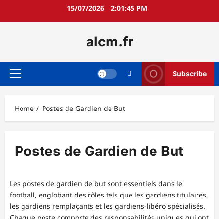
Skip
15/07/2026
2:01:46 PM
to
content
alcm.fr
Subscribe
Primary
Menu
Home
Postes de Gardien de But
Postes de Gardien de But
Les postes de gardien de but sont essentiels dans le
football, englobant des rôles tels que les gardiens titulaires,
les gardiens remplaçants et les gardiens-libéro spécialisés.
Chaque poste comporte des responsabilités uniques qui ont