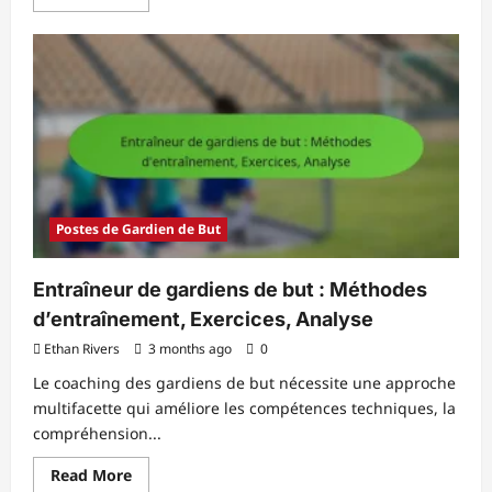
more
about
Gardien
de
but
junior
:
Entraînement,
Développement,
Technique
Postes de Gardien de But
Entraîneur de gardiens de but : Méthodes
d’entraînement, Exercices, Analyse
Ethan Rivers
3 months ago
0
Le coaching des gardiens de but nécessite une approche
multifacette qui améliore les compétences techniques, la
compréhension...
Read
Read More
more