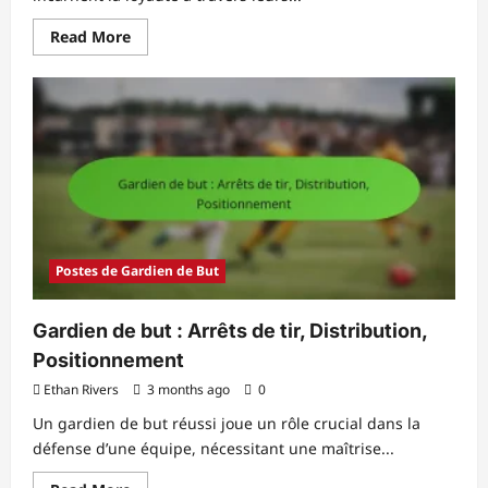
Read
Read More
more
about
Gardien
de
but
du
club
:
Loyauté,
Performance,
Contrats
Postes de Gardien de But
Gardien de but : Arrêts de tir, Distribution,
Positionnement
Ethan Rivers
3 months ago
0
Un gardien de but réussi joue un rôle crucial dans la
défense d’une équipe, nécessitant une maîtrise...