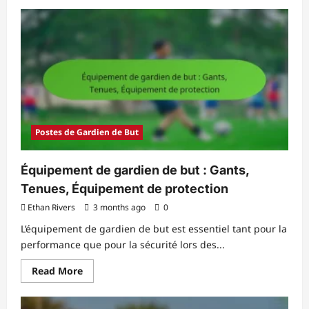
about
Sweeper
Keeper
:
Contrôle
du
ballon,
Passes,
Prise
de
décision
Postes de Gardien de But
Équipement de gardien de but : Gants,
Tenues, Équipement de protection
Ethan Rivers
3 months ago
0
L’équipement de gardien de but est essentiel tant pour la
performance que pour la sécurité lors des...
Read
Read More
more
about
Équipement
de