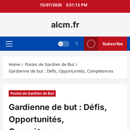
Skip
15/07/2026
3:51:15 PM
to
content
alcm.fr
Subscribe
Primary
Menu
Home
Postes de Gardien de But
Gardienne de but : Défis, Opportunités, Compétences
Postes de Gardien de But
Gardienne de but : Défis,
Opportunités,