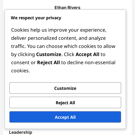
Ethan Rivers
We respect your privacy
Author
Cookies help us improve your experience,
Passionné de football et analyste tactique, Ethan Rivers a
deliver personalized content, and analyze
passé plus d'une décennie à étudier les subtilités des
postes au soccer. Avec une formation en journalisme
traffic. You can choose which cookies to allow
sportif, il allie son amour du jeu à un talent pour la
by clicking
Customize
. Click
Accept All
to
narration, aidant les fans à comprendre les stratégies
consent or
Reject All
to decline non-essential
qui rendent le football si captivant.
cookies.
View All Posts
Customize
Reject All
P
Accept All
Previous:
o
Balayeur : Couverture défensive, Lecture du jeu,
s
Leadership