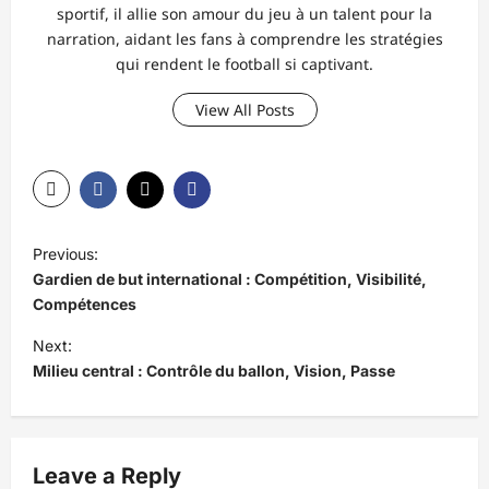
sportif, il allie son amour du jeu à un talent pour la
narration, aidant les fans à comprendre les stratégies
qui rendent le football si captivant.
View All Posts
P
Previous:
o
Gardien de but international : Compétition, Visibilité,
s
Compétences
t
Next:
Milieu central : Contrôle du ballon, Vision, Passe
n
a
v
Leave a Reply
i