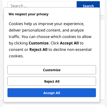
Search
for:
We respect your privacy
Cookies help us improve your experience,
Articles récents
deliver personalized content, and analyze
traffic. You can choose which cookies to allow
Entraîneur de milieu de terrain : Méthodes
by clicking
Customize
. Click
Accept All
to
d’entraînement, Exercices, Analyse
consent or
Reject All
to decline non-essential
Attaquant : Marquage de buts, Positionnement, Finition
cookies.
Milieu de terrain de secours : Polyvalence, Disponibilité,
Soutien
Customize
Défenseur International : Compétition, Visibilité,
Reject All
Compétences
Tactiques de défense : Formations, Stratégies, Rôles
Accept All