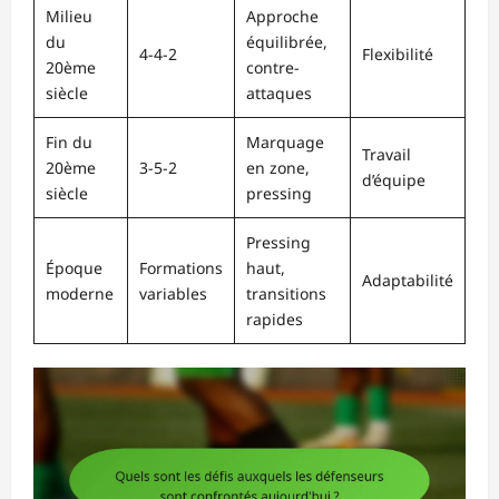
Milieu
Approche
du
équilibrée,
4-4-2
Flexibilité
20ème
contre-
siècle
attaques
Fin du
Marquage
Travail
20ème
3-5-2
en zone,
d’équipe
siècle
pressing
Pressing
Époque
Formations
haut,
Adaptabilité
moderne
variables
transitions
rapides