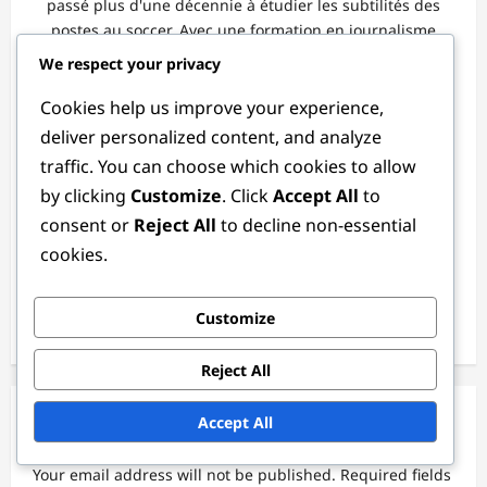
passé plus d'une décennie à étudier les subtilités des
postes au soccer. Avec une formation en journalisme
sportif, il allie son amour du jeu à un talent pour la
We respect your privacy
narration, aidant les fans à comprendre les stratégies
qui rendent le football si captivant.
Cookies help us improve your experience,
deliver personalized content, and analyze
View All Posts
traffic. You can choose which cookies to allow
by clicking
Customize
. Click
Accept All
to
consent or
Reject All
to decline non-essential
cookies.
P
Previous:
o
Customize
Attaquant : Marquage de buts, Positionnement, Finition
s
Reject All
t
n
Leave a Reply
Accept All
a
Your email address will not be published.
Required fields
v