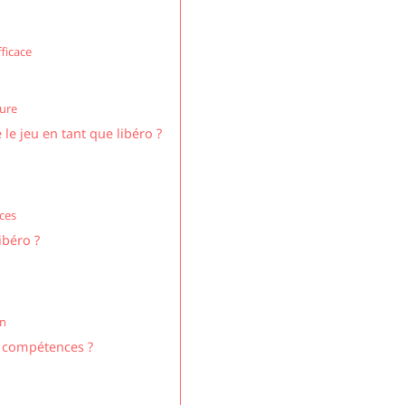
ficace
ture
le jeu en tant que libéro ?
aces
ibéro ?
in
s compétences ?