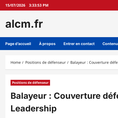
Skip
15/07/2026
3:33:54 PM
to
content
alcm.fr
Page d’accueil
À propos
Entrer en contact
Contenu
Home
Positions de défenseur
Balayeur : Couverture défe
Positions de défenseur
Balayeur : Couverture déf
Leadership