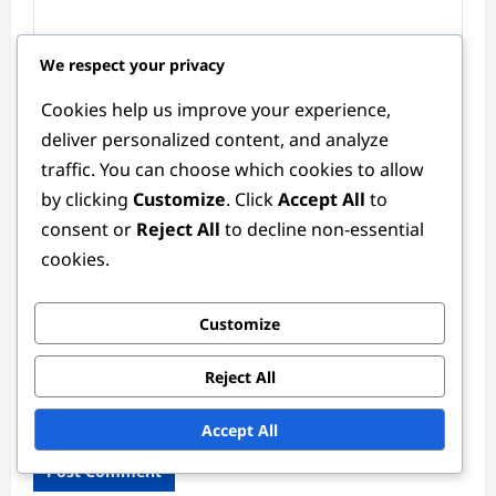
We respect your privacy
Cookies help us improve your experience,
Name
*
deliver personalized content, and analyze
traffic. You can choose which cookies to allow
by clicking
Customize
. Click
Accept All
to
Email
*
consent or
Reject All
to decline non-essential
cookies.
Website
Customize
Reject All
Save my name, email, and website in this browser for
the next time I comment.
Accept All