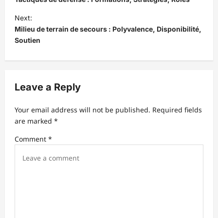
s
Next:
t
Milieu de terrain de secours : Polyvalence, Disponibilité,
Soutien
n
a
v
Leave a Reply
i
g
Your email address will not be published.
Required fields
a
are marked
*
t
Comment
*
i
o
n