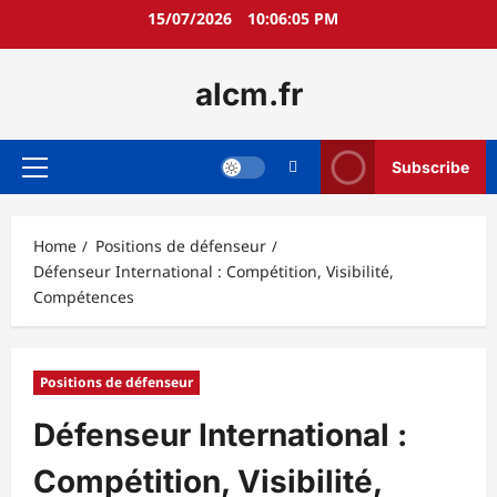
Skip
15/07/2026
10:06:06 PM
to
content
alcm.fr
Subscribe
Primary
Menu
Home
Positions de défenseur
Défenseur International : Compétition, Visibilité,
Compétences
Positions de défenseur
Défenseur International :
Compétition, Visibilité,