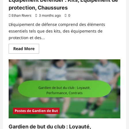
protection, Chaussures
Ethan Rivers
3 months ago
0
L’équipement de défense comprend des éléments
essentiels tels que des kits, des équipements de
protection et des...
Read
Read More
more
about
Équipement
Defender
:
Kits,
Équipement
de
protection,
Chaussures
Postes de Gardien de But
Gardien de but du club : Loyauté,