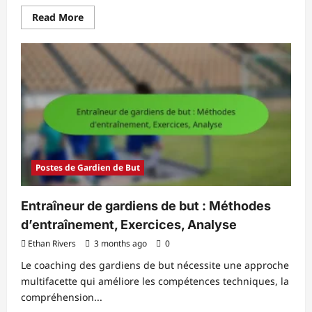
Read
Read More
more
about
Défenseur
de
la
jeunesse
:
Fondamentaux,
Entraînement,
Développement
Postes de Gardien de But
Entraîneur de gardiens de but : Méthodes
d’entraînement, Exercices, Analyse
Ethan Rivers
3 months ago
0
Le coaching des gardiens de but nécessite une approche
multifacette qui améliore les compétences techniques, la
compréhension...