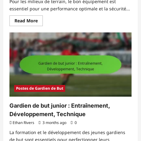
Pour les milieux de terrain, le bon équipement est
essentiel pour une performance optimale et la sécurité...
Read
Read More
more
about
Équipement
de
milieu
de
terrain
:
Kits,
Chaussures,
Équipement
de
protection
Postes de Gardien de But
Gardien de but junior : Entraînement,
Développement, Technique
Ethan Rivers
3 months ago
0
La formation et le développement des jeunes gardiens
de but sont essentiels pour perfectionner leurs