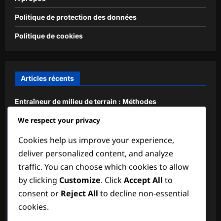
Politique de protection des données
Politique de cookies
Articles récents
Entraîneur de milieu de terrain : Méthodes
d’entraînement, Exercices, Analyse
We respect your privacy
Attaquant : Marquage de buts, Positionnement, Finition
Cookies help us improve your experience,
Milieu de terrain de secours : Polyvalence, Disponibilité,
deliver personalized content, and analyze
Soutien
traffic. You can choose which cookies to allow
by clicking
Customize
. Click
Accept All
to
Défenseur International : Compétition, Visibilité,
Compétences
consent or
Reject All
to decline non-essential
cookies.
Tactiques de défense : Formations, Stratégies, Rôles