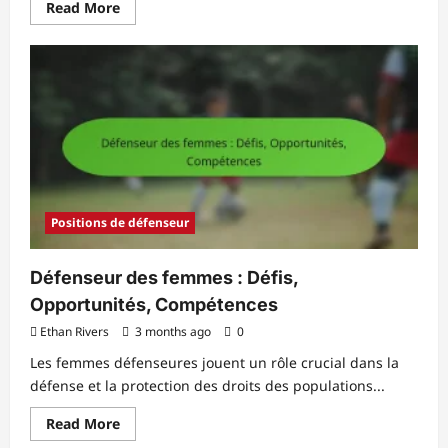
Read
Read More
more
about
Démarrer
Defender
:
Cohérence,
Performance,
Stratégie
Positions de défenseur
Défenseur des femmes : Défis,
Opportunités, Compétences
Ethan Rivers
3 months ago
0
Les femmes défenseures jouent un rôle crucial dans la
défense et la protection des droits des populations...
Read
Read More
more