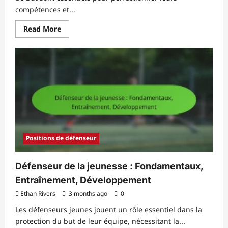
compétences et...
Read
Read More
more
about
Gardien
de
but
junior
:
Entraînement,
Développement,
Technique
Positions de défenseur
Défenseur de la jeunesse : Fondamentaux,
Entraînement, Développement
Ethan Rivers
3 months ago
0
Les défenseurs jeunes jouent un rôle essentiel dans la
protection du but de leur équipe, nécessitant la...