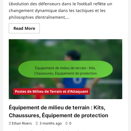
L’évolution des défenseurs dans le football reflète un
changement dynamique dans les tactiques et les
philosophies d’entraînement,...
Read
Read More
more
about
Histoire
des
Défenseurs
:
Évolution,
Légendes,
Jalons
Postes de Milieu de Terrain et d'Attaquant
Équipement de milieu de terrain : Kits,
Chaussures, Équipement de protection
Ethan Rivers
3 months ago
0