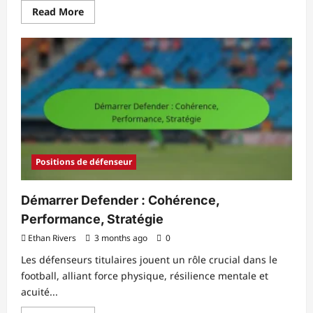
Read
Read More
more
about
Entraîneur
de
gardiens
de
but
:
Méthodes
d’entraînement,
Exercices,
Analyse
Positions de défenseur
Démarrer Defender : Cohérence,
Performance, Stratégie
Ethan Rivers
3 months ago
0
Les défenseurs titulaires jouent un rôle crucial dans le
football, alliant force physique, résilience mentale et
acuité...