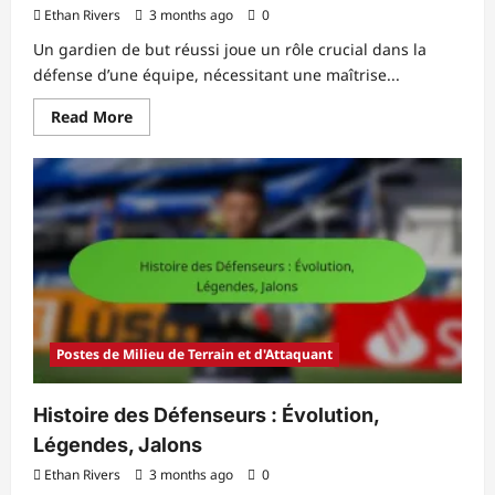
Ethan Rivers
3 months ago
0
Un gardien de but réussi joue un rôle crucial dans la
défense d’une équipe, nécessitant une maîtrise...
Read
Read More
more
about
Gardien
de
but
:
Arrêts
de
tir,
Distribution,
Positionnement
Postes de Milieu de Terrain et d'Attaquant
Histoire des Défenseurs : Évolution,
Légendes, Jalons
Ethan Rivers
3 months ago
0