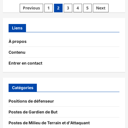
about
Défenseur
Posts
Previous
1
2
3
4
5
Next
des
femmes
pagination
:
Défis,
Opportunités,
Liens
Compétences
À propos
Contenu
Entrer en contact
Catégories
Positions de défenseur
Postes de Gardien de But
Postes de Milieu de Terrain et d'Attaquant