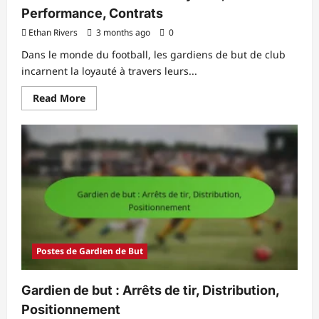
Performance, Contrats
Ethan Rivers
3 months ago
0
Dans le monde du football, les gardiens de but de club
incarnent la loyauté à travers leurs...
Read
Read More
more
about
Gardien
de
but
du
club
:
Loyauté,
Performance,
Contrats
Postes de Gardien de But
Gardien de but : Arrêts de tir, Distribution,
Positionnement